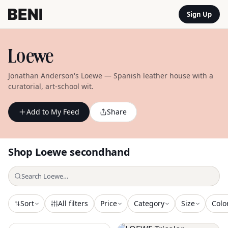
Sign Up
Loewe
Jonathan Anderson's Loewe — Spanish leather house with a
curatorial, art-school wit.
Add to My Feed
Share
Shop
Loewe
secondhand
Sort
All filters
Price
Category
Size
Colo