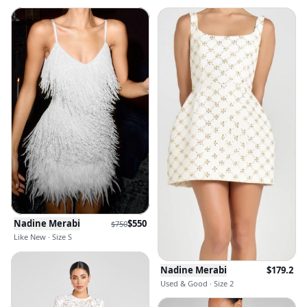
Nadine Merabi
$
550
$
750
Like New · Size S
Nadine Merabi
$
179.2
Used & Good · Size 2