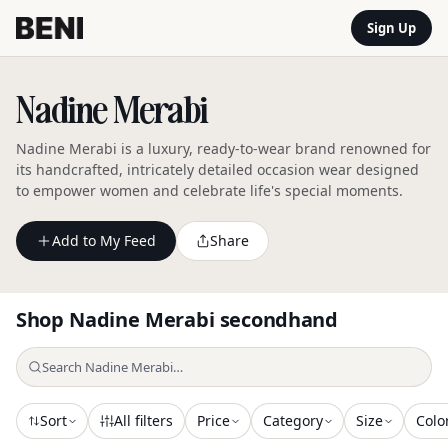
Sign Up
Nadine Merabi
Nadine Merabi is a luxury, ready-to-wear brand renowned for
its handcrafted, intricately detailed occasion wear designed
to empower women and celebrate life's special moments.
Add to My Feed
Share
Shop
Nadine Merabi
secondhand
Sort
All filters
Price
Category
Size
Colo